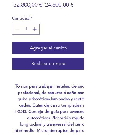
Precio
Precio
 32.800,00 € 
24.800,00 €
de
oferta
Cantidad
*
Agregar al carrito
Realizar compra
Tornos para trabajar metales, de uso
profesional, de robusto diseño con
guías prismáticas laminadas y rectifi
cadas. Guías de carro templadas a
HRC43. Con eje de guía para avances
automáticos. Recorrido rápido
longitudinal y transversal del carro
intermedio. Microinterruptor de paro