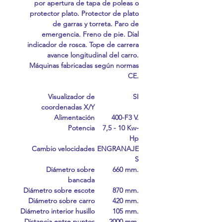
por apertura de tapa de poleas o
protector plato. Protector de plato
de garras y torreta. Paro de
emergencia. Freno de pie. Dial
indicador de rosca. Tope de carrera
avance longitudinal del carro.
Máquinas fabricadas según normas
CE.
Visualizador de
SI
coordenadas X/Y
Alimentación
400-F3 V.
Potencia
7,5 - 10 Kw-
Hp
Cambio velocidades
ENGRANAJE
S
Diámetro sobre
660 mm.
bancada
Diámetro sobre escote
870 mm.
Diámetro sobre carro
420 mm.
Diámetro interior husillo
105 mm.
Distancia entre puntos
2000 mm.