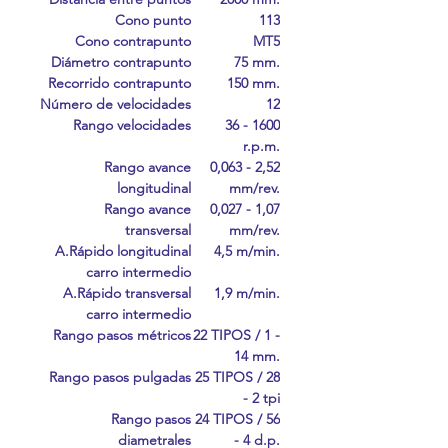
Cono punto
113
Cono contrapunto
MT5
Diámetro contrapunto
75 mm.
Recorrido contrapunto
150 mm.
Número de velocidades
12
Rango velocidades
36 - 1600
r.p.m.
Rango avance
0,063 - 2,52
longitudinal
mm/rev.
Rango avance
0,027 - 1,07
transversal
mm/rev.
A.Rápido longitudinal
4,5 m/min.
carro intermedio
A.Rápido transversal
1,9 m/min.
carro intermedio
Rango pasos métricos
22 TIPOS / 1 -
14 mm.
Rango pasos pulgadas
25 TIPOS / 28
- 2 tpi
Rango pasos
24 TIPOS / 56
diametrales
- 4 d.p.