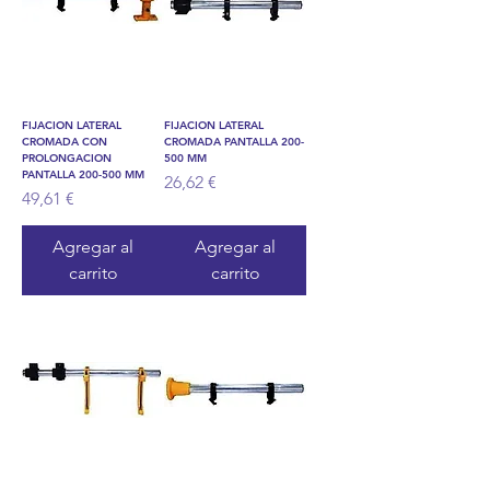
FIJACION LATERAL
FIJACION LATERAL
CROMADA CON
CROMADA PANTALLA 200-
PROLONGACION
500 MM
PANTALLA 200-500 MM
Precio
26,62 €
Precio
49,61 €
Agregar al
Agregar al
carrito
carrito