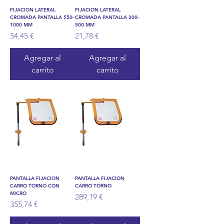
FIJACION LATERAL
FIJACION LATERAL
CROMADA PANTALLA 550-
CROMADA PANTALLA 200-
1000 MM
500 MM
Precio
Precio
54,45 €
21,78 €
Agregar al
Agregar al
carrito
carrito
PANTALLA FIJACION
PANTALLA FIJACION
CARRO TORNO CON
CARRO TORNO
MICRO
Precio
289,19 €
Precio
355,74 €