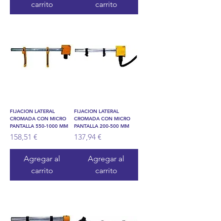
carrito
carrito
FIJACION LATERAL
FIJACION LATERAL
CROMADA CON MICRO
CROMADA CON MICRO
PANTALLA 550-1000 MM
PANTALLA 200-500 MM
Precio
Precio
158,51 €
137,94 €
Agregar al
Agregar al
carrito
carrito