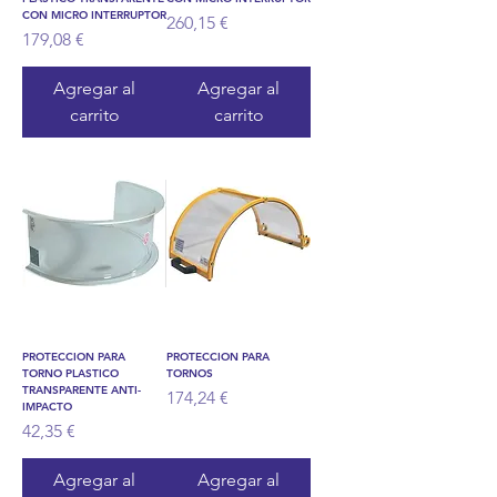
CON MICRO INTERRUPTOR
Precio
260,15 €
Precio
179,08 €
Agregar al
Agregar al
carrito
carrito
PROTECCION PARA
PROTECCION PARA
TORNO PLASTICO
TORNOS
TRANSPARENTE ANTI-
Precio
174,24 €
IMPACTO
Precio
42,35 €
Agregar al
Agregar al