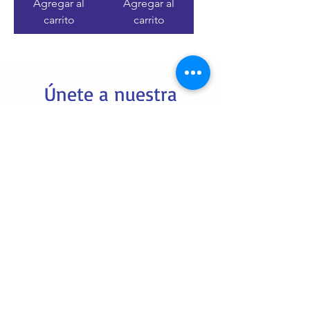
Agregar al
Agregar al
carrito
carrito
Únete a nuestra
Newsletter
Únete a la comunidad Stilcram y
recibe toda la información del sector,
vídeos demostrativos, promociones
en maquinaria...
Enter your email here
Sign Up