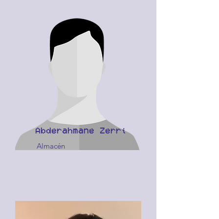
Abderahmane Zerri
Almacén