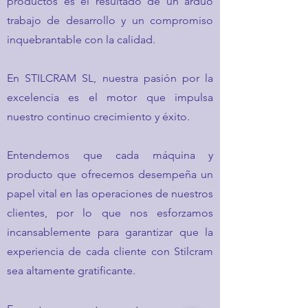
productos es el resultado de un arduo
trabajo de desarrollo y un compromiso
inquebrantable con la calidad.
En STILCRAM SL, nuestra pasión por la
excelencia es el motor que impulsa
nuestro continuo crecimiento y éxito.
Entendemos que cada máquina y
producto que ofrecemos desempeña un
papel vital en las operaciones de nuestros
clientes, por lo que nos esforzamos
incansablemente para garantizar que la
experiencia de cada cliente con Stilcram
sea altamente gratificante.