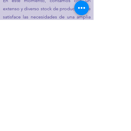
En este momento, contamos con un
extenso y diverso stock de productos que
satisface las necesidades de una amplia
gama de industrias, desde la metalurgia
hasta la fabricación de productos
metálicos y más.
Nuestro compromiso con la innovación
constante y la satisfacción del cliente nos
ha permitido mantener nuestra posición
de liderazgo en la industria. Estamos
ansiosos por seguir sirviendo a nuestros
clientes con productos excepcionales y
un servicio de primera categoría,
impulsando conjuntamnte el éxito y el
crecimiento en sus operaciones