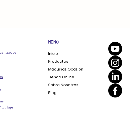
MENÚ
canizados
Inicio
Productos
Máquinas Ocasión
Tienda Online
as
Sobre Nosotros
a
Blog
ras
 Utillaje