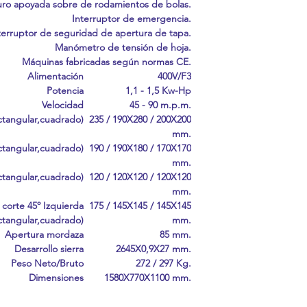
uro apoyada sobre de rodamientos de bolas.
Interruptor de emergencia.
terruptor de seguridad de apertura de tapa.
Manómetro de tensión de hoja.
Máquinas fabricadas según normas CE.
Alimentación
400V/F3
Potencia
1,1 - 1,5 Kw-Hp
Velocidad
45 - 90 m.p.m.
ctangular,cuadrado)
235 / 190X280 / 200X200
mm.
ctangular,cuadrado)
190 / 190X180 / 170X170
mm.
ctangular,cuadrado)
120 / 120X120 / 120X120
mm.
corte 45º Izquierda
175 / 145X145 / 145X145
ctangular,cuadrado)
mm.
Apertura mordaza
85 mm.
Desarrollo sierra
2645X0,9X27 mm.
Peso Neto/Bruto
272 / 297 Kg.
Dimensiones
1580X770X1100 mm.