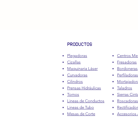
PRODUCTOS
Plegadoras
Centros Me
Cizallas
Fresadoras
Maquinaria Láser
Bordoneras
Curvadoras
Perfiladoras
Cilindros
Mortajador
Prensas Hidráulicas
Taladros
Tornos
Sierras Cint
Lineas de Conductos
Roscadoras
Lineas de Tubo
Rectificado
Mesas de Corte
Accesorios /