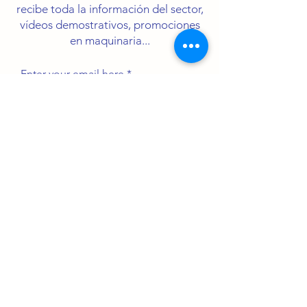
recibe toda la información del sector,
vídeos demostrativos, promociones
en maquinaria...
Enter your email here
Sign Up
PRODUCTOS
Plegadoras
Centros Mecanizados
Cizallas
Fresadoras
Maquinaria Láser
Bordoneras
Curvadoras
Perfiladoras
Cilindros
Mortajadoras