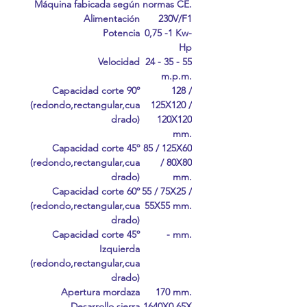
Máquina fabicada según normas CE.
Alimentación
230V/F1
Potencia
0,75 -1 Kw-
Hp
Velocidad
24 - 35 - 55
m.p.m.
Capacidad corte 90º
128 /
(redondo,rectangular,cua
125X120 /
drado)
120X120
mm.
Capacidad corte 45º
85 / 125X60
(redondo,rectangular,cua
/ 80X80
drado)
mm.
Capacidad corte 60º
55 / 75X25 /
(redondo,rectangular,cua
55X55 mm.
drado)
Capacidad corte 45º
- mm.
Izquierda
(redondo,rectangular,cua
drado)
Apertura mordaza
170 mm.
Desarrollo sierra
1640X0,65X