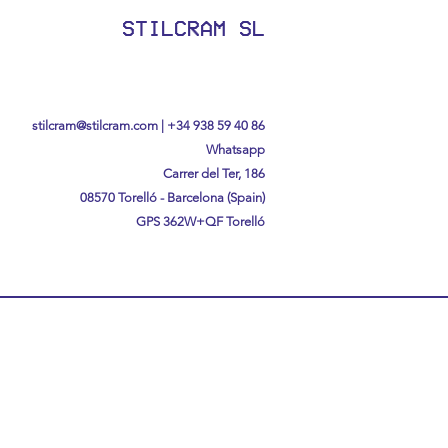
STILCRAM SL
stilcram@stilcram.com
|
+34 938 59 40 86
Whatsapp
Carrer del Ter, 186
08570 Torelló - Barcelona (Spain)
GPS
362W+QF Torelló