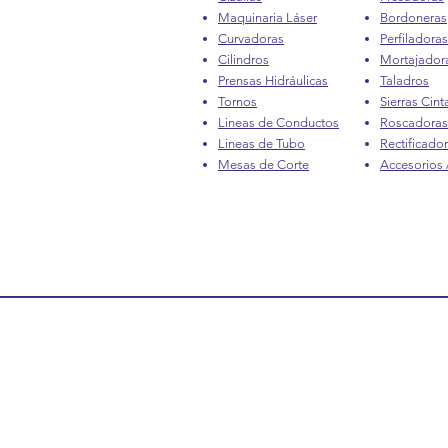
Maquinaria Láser
Bordoneras
Curvadoras
Perfiladoras
Cilindros
Mortajador
Prensas Hidráulicas
Taladros
Tornos
Sierras Cint
Lineas de Conductos
Roscadoras
Lineas de Tubo
Rectificado
Mesas de Corte
Accesorios /