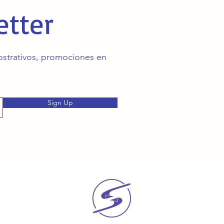
etter
mostrativos, promociones en
Sign Up