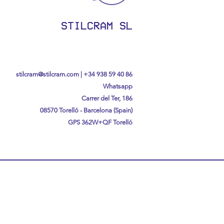
STILCRAM SL
stilcram@stilcram.com
|
+34 938 59 40 86
Whatsapp
Carrer del Ter, 186
08570 Torelló - Barcelona (Spain)
GPS
362W+QF Torelló