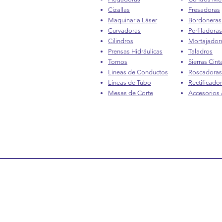
Cizallas
Fresadoras
Maquinaria Láser
Bordoneras
Curvadoras
Perfiladoras
Cilindros
Mortajador
Prensas Hidráulicas
Taladros
Tornos
Sierras Cint
Lineas de Conductos
Roscadoras
Lineas de Tubo
Rectificado
Mesas de Corte
Accesorios /