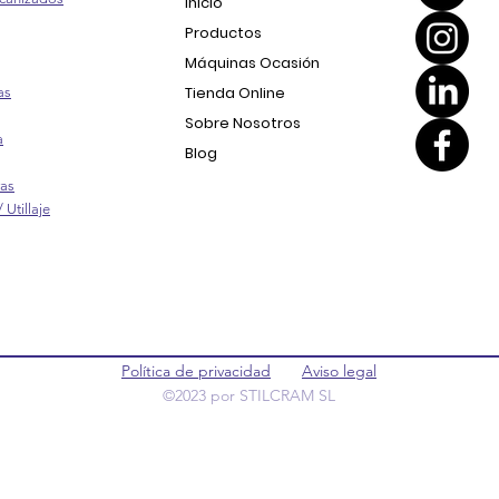
Inicio
Productos
Máquinas Ocasión
Tienda Online
as
Sobre Nosotros
a
Blog
ras
 Utillaje
Política de privacidad
Aviso legal
©2023 por STILCRAM SL