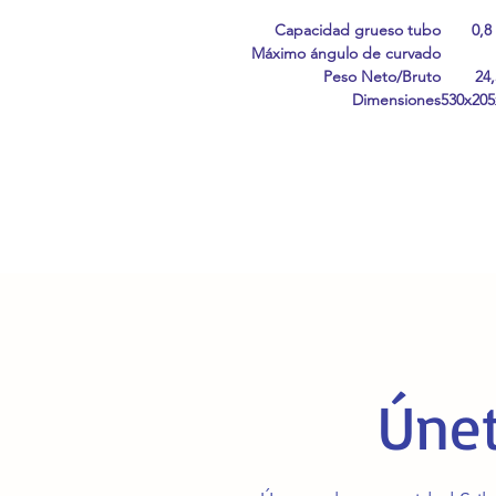
Capacidad grueso tubo
0,8
Máximo ángulo de curvado
Peso Neto/Bruto
24,
Dimensiones
530x20
Únet