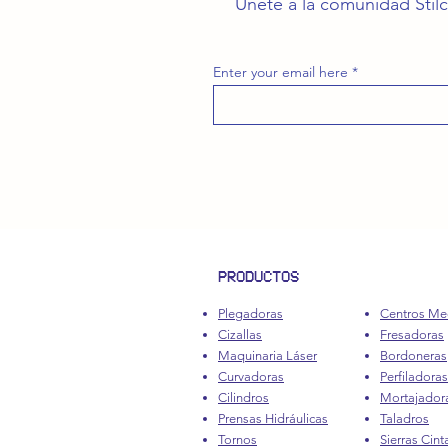
Únete a la comunidad Stilc
Enter your email here
PRODUCTOS
Plegadoras
Centros Me
Cizallas
Fresadoras
Maquinaria Láser
Bordoneras
Curvadoras
Perfiladoras
Cilindros
Mortajador
Prensas Hidráulicas
Taladros
Tornos
Sierras Cint