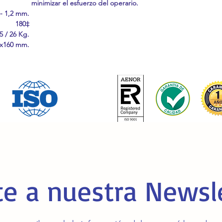
minimizar el esfuerzo del operario.
 - 1,2 mm.
180‡
5 / 26 Kg.
5x160 mm.
e a nuestra Newsl