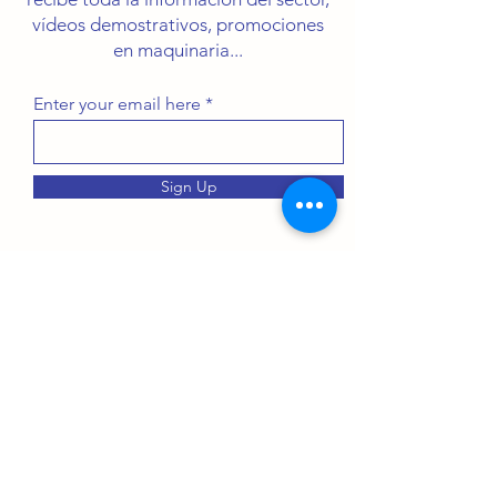
vídeos demostrativos, promociones
en maquinaria...
Enter your email here
Sign Up
PRODUCTOS
Plegadoras
Centros Mecanizados
Cizallas
Fresadoras
Maquinaria Láser
Bordoneras
Curvadoras
Perfiladoras
Cilindros
Mortajadoras
Prensas Hidráulicas
Taladros