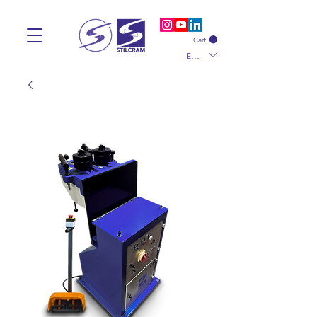
Cart
EUR (€)