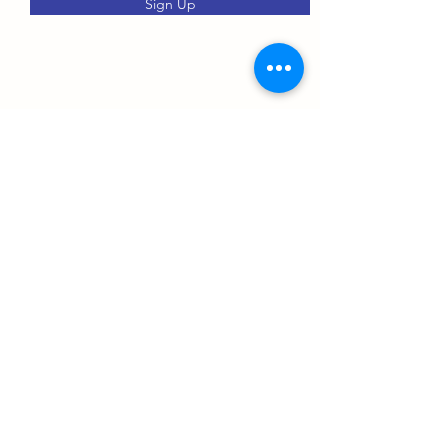
Sign Up
PRODUCTOS
Plegadoras
Centros Mecanizados
Cizallas
Fresadoras
Maquinaria Láser
Bordoneras
Curvadoras
Perfiladoras
Cilindros
Mortajadoras
Prensas Hidráulicas
Taladros
Tornos
Sierras Cinta
Lineas de Conductos
Roscadoras
Lineas de Tubo
Rectificadoras
Mesas de Corte
Accesorios / Utillaje
STILCRAM SL
stilcram@stilcram.com
|
+34 938 59 40 86