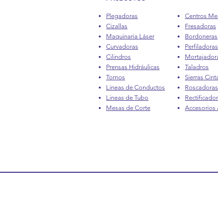
Plegadoras
Centros Me
Cizallas
Fresadoras
Maquinaria Láser
Bordoneras
Curvadoras
Perfiladoras
Cilindros
Mortajador
Prensas Hidráulicas
Taladros
Tornos
Sierras Cint
Lineas de Conductos
Roscadoras
Lineas de Tubo
Rectificado
Mesas de Corte
Accesorios /