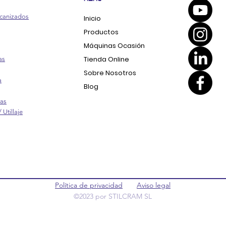
canizados
Inicio
Productos
Máquinas Ocasión
Tienda Online
as
Sobre Nosotros
a
Blog
ras
 Utillaje
Política de privacidad
Aviso legal
©2023 por STILCRAM SL