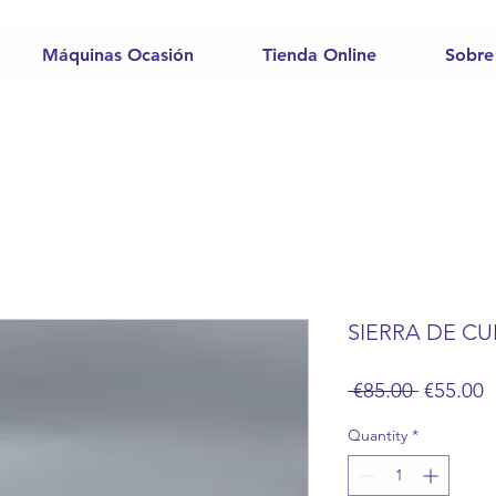
Máquinas Ocasión
Tienda Online
Sobre
SIERRA DE CU
Regular
S
 €85.00 
€55.00
Price
P
Quantity
*