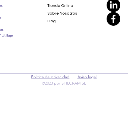
Tienda Online
as
Sobre Nosotros
a
Blog
ras
 Utillaje
Política de privacidad
Aviso legal
©2023 por STILCRAM SL