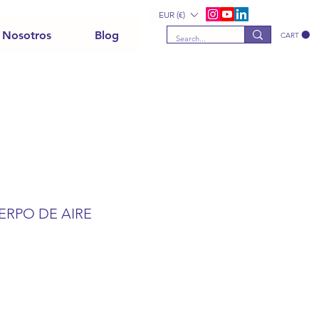
EUR (€)
 Nosotros
Blog
CART
ERPO DE AIRE
ale
rice