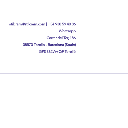
stilcram@stilcram.com
|
+34 938 59 40 86
Whatsapp
Carrer del Ter, 186
08570 Torelló - Barcelona (Spain)
GPS
362W+QF Torelló