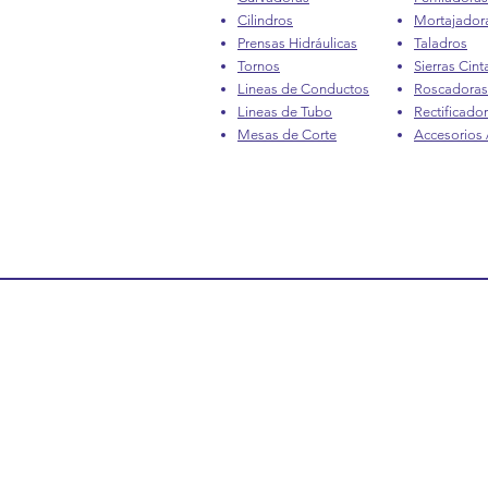
Cilindros
Mortajador
Prensas Hidráulicas
Taladros
Tornos
Sierras Cint
Lineas de Conductos
Roscadoras
Lineas de Tubo
Rectificado
Mesas de Corte
Accesorios /