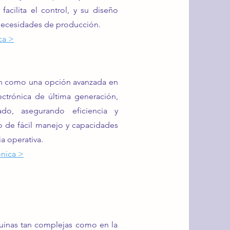
 facilita el control, y su diseño
s necesidades de producción.
ca
>
 como una opción avanzada en
ctrónica de última generación,
ado, asegurando eficiencia y
o de fácil manejo y capacidades
a operativa.
ónica
>
áquinas tan complejas como en la