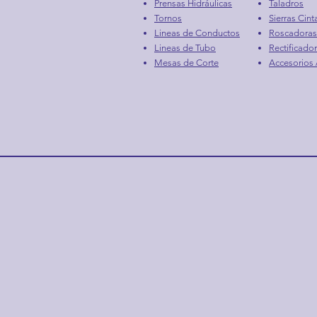
Prensas Hidráulicas
Taladros
Tornos
Sierras Cint
Lineas de Conductos
Roscadoras
Lineas de Tubo
Rectificado
Mesas de Corte
Accesorios /