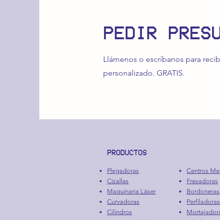
PEDIR PRES
Llámenos o escríbanos para recib
personalizado. GRATIS.
PRODUCTOS
Plegadoras
Centros Me
Cizallas
Fresadoras
Maquinaria Láser
Bordoneras
Curvadoras
Perfiladoras
Cilindros
Mortajador