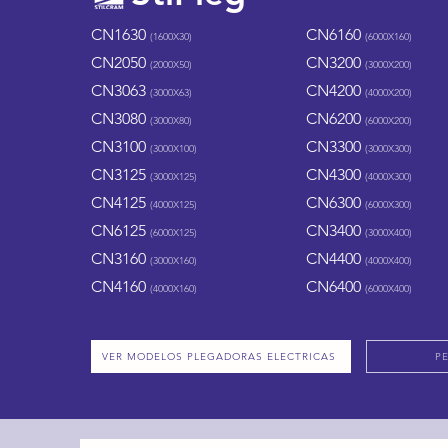
CN163
0
CN61
60
(1600X30)
(6000X16
0)
CN2050
​
CN3200
(20
0
0X50)
(3000X200)
CN3063
CN4200
(3000
X63)
(4000X200)
CN3080
CN6200
(3000
X80)
(6000X200)
CN3100
CN3300
(3000
X100)
(3000X300)
CN3125
CN4300
(3000
X125)
(4000X300)
CN4125
CN6300
(40
00X125)
(6000X300)
CN6125
CN3400
(6000
X125)
(3000X400)
CN3160
CN4400
(3000
X160)
(4000X40
0)
CN41
60
CN6400
(4000
X160)
(6000X400)
VER MODELOS PLEGADORAS ELECTRICAS
P