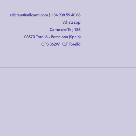
stilcram@stilcram.com
|
+34 938 59 40 86
Whatsapp
Carrer del Ter, 186
08570 Torelló - Barcelona (Spain)
GPS
362W+QF Torelló