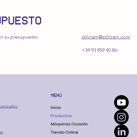
UPUESTO
ir su presupuesto
stilcram@stilcram.com
+34 93 859 40 86
MENÚ
canizados
Inicio
Productos
Máquinas Ocasión
Tienda Online
as