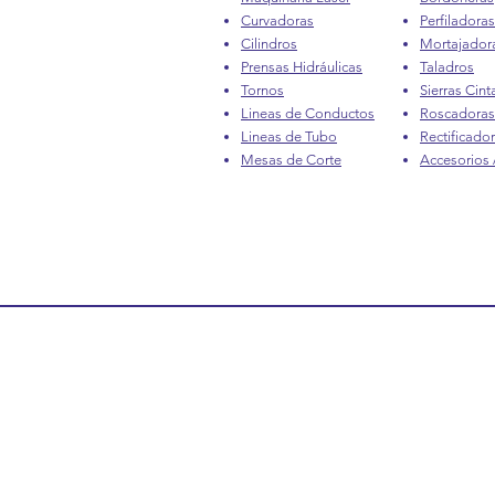
Curvadoras
Perfiladoras
Cilindros
Mortajador
Prensas Hidráulicas
Taladros
Tornos
Sierras Cint
Lineas de Conductos
Roscadoras
Lineas de Tubo
Rectificado
Mesas de Corte
Accesorios /