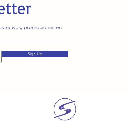
etter
mostrativos, promociones en
Sign Up