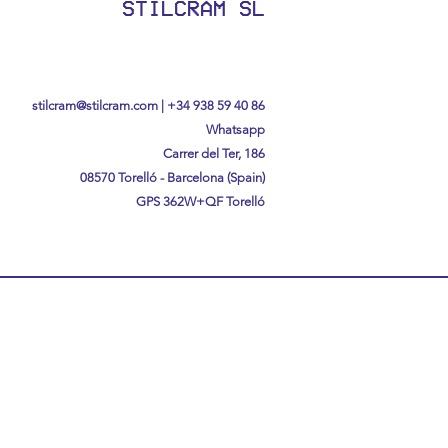
STILCRAM SL
stilcram@stilcram.com
|
+34 938 59 40 86
Whatsapp
Carrer del Ter, 186
08570 Torelló - Barcelona (Spain)
GPS
362W+QF Torelló