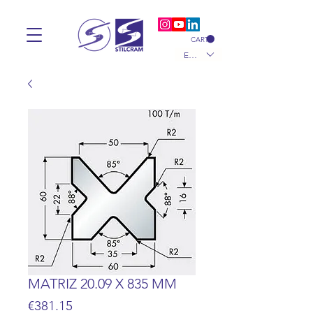
CART
EUR (€)
MATRIZ 20.09 X 835 MM
Price
€381.15