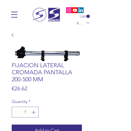
CART
EUR (€)
FIJACION LATERAL
CROMADA PANTALLA
200-500 MM
Price
€26.62
Quantity
*
Add to Cart