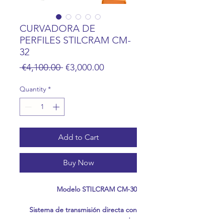
CURVADORA DE
PERFILES STILCRAM CM-
32
Regular
Sale
 €4,100.00 
€3,000.00
Price
Price
Quantity
*
Add to Cart
Buy Now
Modelo STILCRAM CM-30
Sistema de transmisión directa con