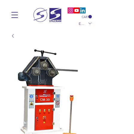
CART
EUR (€)