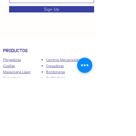
Sign Up
PRODUCTOS
Plegadoras
Centros Mecanizados
Cizallas
Fresadoras
Maquinaria Láser
Bordoneras
Curvadoras
Perfiladoras
Cilindros
Mortajadoras
Prensas Hidráulicas
Taladros
Tornos
Sierras Cinta
Lineas de Conductos
Roscadoras
Lineas de Tubo
Rectificadoras
Mesas de Corte
Accesorios / Utillaje
STILCRAM SL